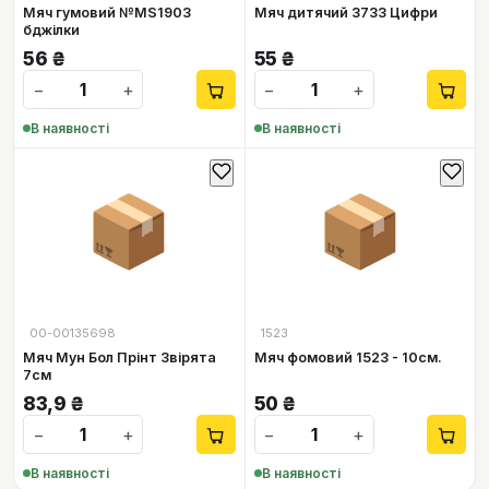
Мяч гумовий №MS1903
Мяч дитячий 3733 Цифри
бджілки
56
₴
55
₴
−
+
−
+
В наявності
В наявності
📦
📦
00-00135698
1523
Мяч Мун Бол Прінт Звірята
Мяч фомовий 1523 - 10см.
7см
83,9
₴
50
₴
−
+
−
+
В наявності
В наявності