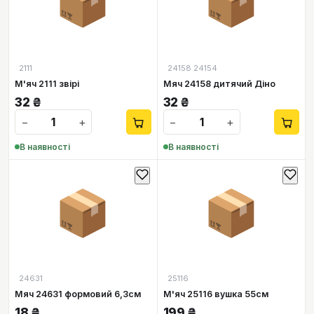
📦
📦
2111
24158 24154
М'яч 2111 звірі
Мяч 24158 дитячий Діно
32
₴
32
₴
−
+
−
+
В наявності
В наявності
📦
📦
24631
25116
Мяч 24631 формовий 6,3см
М'яч 25116 вушка 55см
18
₴
199
₴