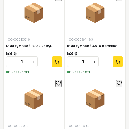
📦
📦
00-00010816
00-00084483
Мяч гумовий 3732 кавун
Мяч гумовий 4514 веселка
53
₴
53
₴
−
+
−
+
В наявності
В наявності
📦
📦
00-00039113
00-00136195