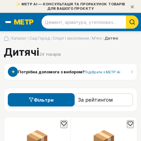
✨ МЕТР АІ — КОНСУЛЬТАЦІЯ ТА ПРОРАХУНОК ТОВАРІВ
×
ДЛЯ ВАШОГО ПРОЄКТУ
/
/
/
/
/
Каталог
Сад Город
Спорт і захоплення
М'ячі
Дитячі
Дитячі
24
товарів
›
✦
Потрібна допомога з вибором?
Підібрати з МЕТР АІ
Фільтри
📦
📦