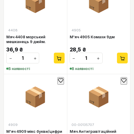
📦
📦
4408
4905
Мяч 4408 морський
М'яч 4905 Комахи 9дм
мешканець 9 дюйм.
36,9
₴
28,5
₴
−
+
−
+
В наявності
В наявності
📦
📦
4909
00-00135707
М'яч 4909 мікс букви/цифри
Мяч Антигравітаційний