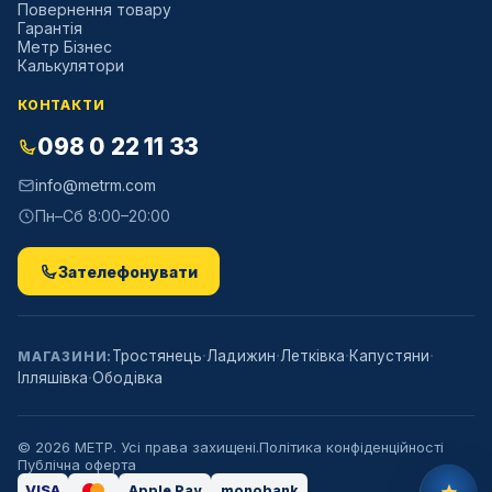
Повернення товару
Гарантія
Метр Бізнес
Калькулятори
КОНТАКТИ
098 0 22 11 33
info@metrm.com
Пн–Сб 8:00–20:00
Зателефонувати
·
·
·
·
Тростянець
Ладижин
Летківка
Капустяни
МАГАЗИНИ:
·
Ілляшівка
Ободівка
©
2026
МЕТР. Усі права захищені.
Політика конфіденційності
Публічна оферта
VISA
Apple Pay
monobank