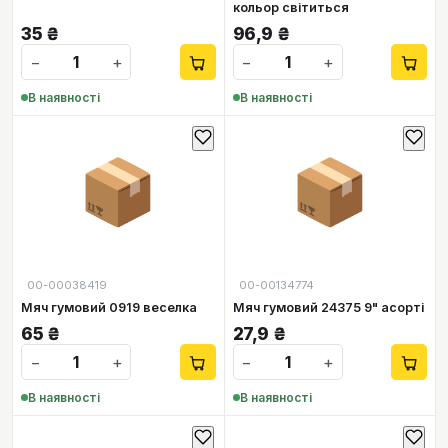
кольор світиться
35
₴
96,9
₴
−
+
−
+
В наявності
В наявності
📦
📦
00-00038419
00-00134774
Мяч гумовий 0919 веселка
Мяч гумовий 24375 9" асорті
65
₴
27,9
₴
−
+
−
+
В наявності
В наявності