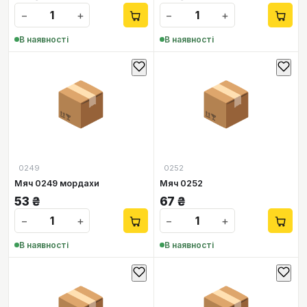
−
+
−
+
В наявності
В наявності
📦
📦
0249
0252
Мяч 0249 мордахи
Мяч 0252
53
₴
67
₴
−
+
−
+
В наявності
В наявності