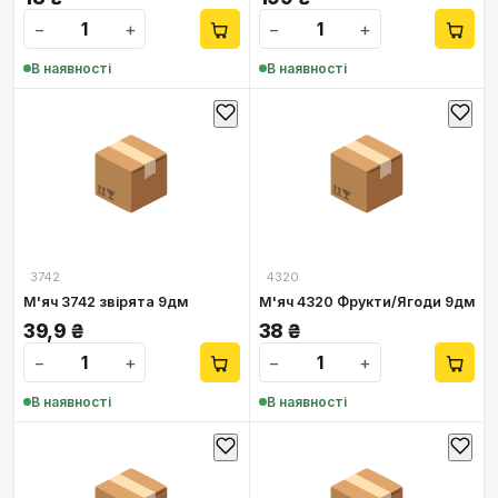
−
+
−
+
В наявності
В наявності
📦
📦
3742
4320
М'яч 3742 звірята 9дм
М'яч 4320 Фрукти/Ягоди 9дм
39,9
₴
38
₴
−
+
−
+
В наявності
В наявності