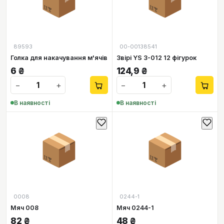
89593
00-00138541
Голка для накачування м'ячів
Звірі YS 3-012 12 фігурок
6
₴
124,9
₴
−
+
−
+
В наявності
В наявності
📦
📦
0008
0244-1
Мяч 008
Мяч 0244-1
82
₴
48
₴