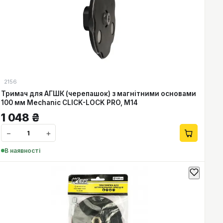
2156
Тримач для АГШК (черепашок) з магнітними основами
100 мм Mechanic CLICK-LOCK PRO, М14
1 048
₴
−
+
В наявності