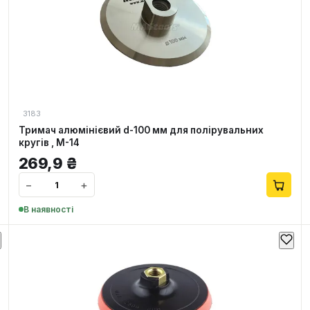
3183
Тримач алюмінієвий d-100 мм для полірувальних
кругів , М-14
269,9
₴
−
+
В наявності