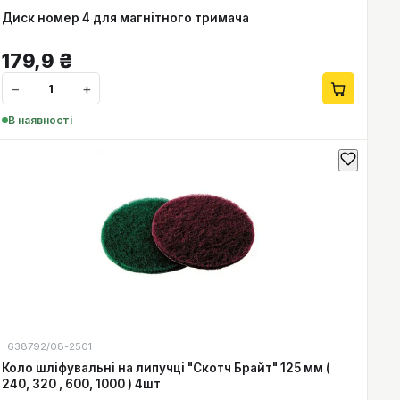
Диск номер 4 для магнітного тримача
179,9
₴
−
+
В наявності
638792/08-2501
Коло шліфувальні на липучці "Скотч Брайт" 125 мм (
240, 320 , 600, 1000 ) 4шт