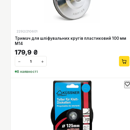
2292/210601
Тримач для шліфувальних кругів пластиковий 100 мм
М14
179,9
₴
−
+
В наявності