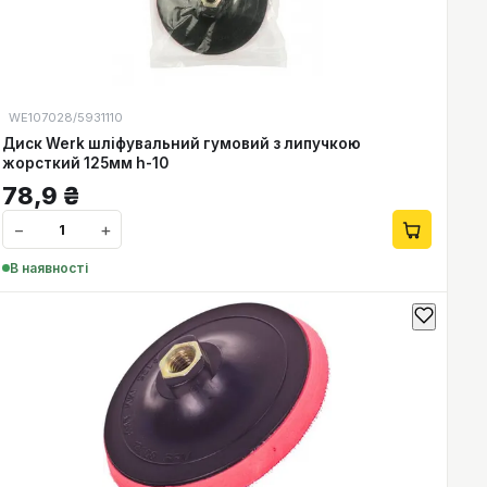
WE107028/5931110
Диск Werk шліфувальний гумовий з липучкою
жорсткий 125мм h-10
78,9
₴
−
+
В наявності