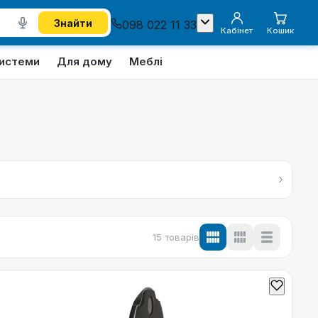
Знайти
098 022 11 33
Кабінет
Кошик
системи
Для дому
Меблі
›
15
товарів