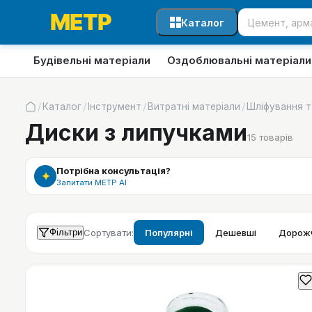
Каталог
Будівельні матеріали
Оздоблювальні матеріали
/
/
/
/
Каталог
Інструмент
Витратні матеріали
Шліфування т
Диски з липучками
15
товарів
Потрібна консультація?
✦
Запитати МЕТР АІ
Фільтри
Сортувати:
Популярні
Дешевші
Дорожч