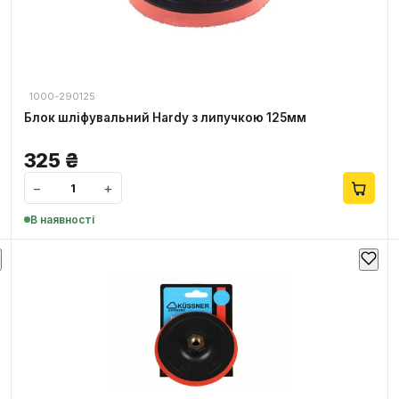
1000-290125
Блок шліфувальний Hardy з липучкою 125мм
325
₴
−
+
В наявності