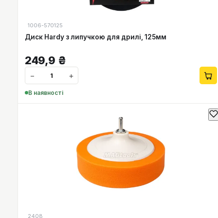
1006-570125
Диск Hardy з липучкою для дрилі, 125мм
249,9
₴
−
+
В наявності
2408