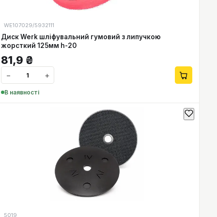
WE107029/5932111
Диск Werk шліфувальний гумовий з липучкою
жорсткий 125мм h-20
81,9
₴
−
+
В наявності
5019