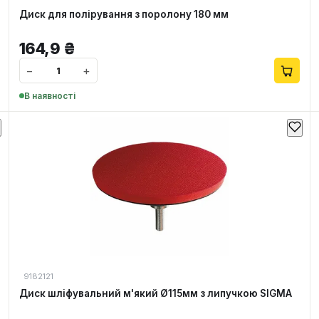
Диск для полірування з поролону 180 мм
164,9
₴
−
+
В наявності
9182121
Диск шліфувальний м'який Ø115мм з липучкою SIGMA