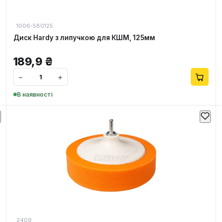
1006-580125
Диск Hardy з липучкою для КШМ, 125мм
189,9
₴
−
+
В наявності
2409