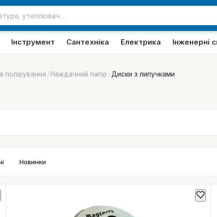
Інструмент
Сантехніка
Електрика
Інженерні 
/
/
а полірування
Наждачний папір
Диски з липучками
і
Новинки