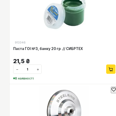
913346
Паста ГОІ №3, банку 20 гр .// СИБРТЕХ
21,5
₴
−
+
В наявності