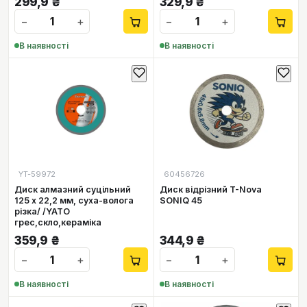
299,9
₴
329,9
₴
−
+
−
+
В наявності
В наявності
YT-59972
60456726
Диск алмазний суцільний
Диск відрізний T-Nova
125 х 22,2 мм, суха-волога
SONIQ 45
різка/ /YATO
грес,скло,кераміка
359,9
₴
344,9
₴
−
+
−
+
В наявності
В наявності