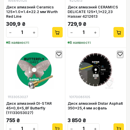
1668401125
4212613
Диск алмазний Ceramics
Диск алмазний CERAMICS
125*1.0*1.4*22.2 мм Wurth
DELICATE 125x1,1x22,23
Red Line
Haisser 4212613
309,9
₴
729,9
₴
−
+
−
+
В наявності
В наявності
11133053027
10170085105
Диск алмазний DI-STAR
Диск алмазний Distar Asphalt
45x0,6x5,8F Butterfly
350x25,4 мм асфаль
(11133053027)
755
₴
3 850
₴
−
+
−
+