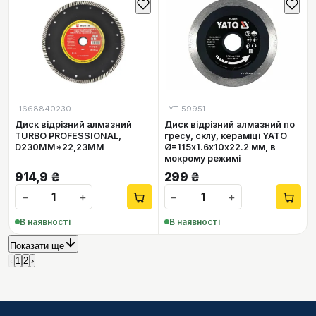
1668840230
YT-59951
Диск відрізний алмазний
Диск відрізний алмазний по
TURBO PROFESSIONAL,
гресу, склу, кераміці YATO
D230MM*22,23MM
Ø=115х1.6х10х22.2 мм, в
мокрому режимі
914,9
₴
299
₴
−
+
−
+
В наявності
В наявності
Показати ще
‹
1
2
›