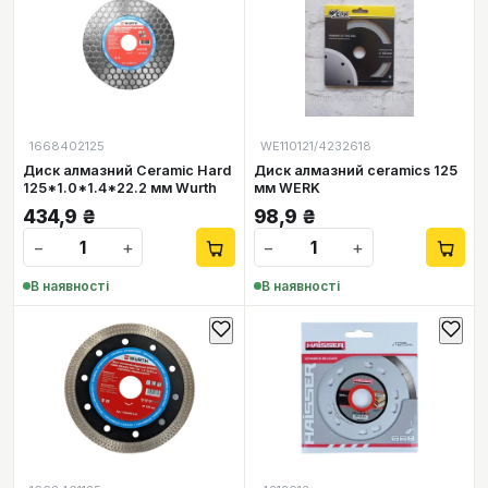
1668402125
WE110121/4232618
Диск алмазний Ceramic Hard
Диск алмазний ceramics 125
125*1.0*1.4*22.2 мм Wurth
мм WERK
434,9
₴
98,9
₴
−
+
−
+
В наявності
В наявності