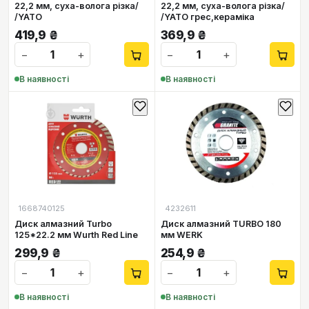
22,2 мм, суха-волога різка/
22,2 мм, суха-волога різка/
/YATO
/YATO грес,кераміка
419,9
₴
369,9
₴
−
+
−
+
В наявності
В наявності
1668740125
4232611
Диск алмазний Turbo
Диск алмазний TURBO 180
125*22.2 мм Wurth Red Line
мм WERK
299,9
₴
254,9
₴
−
+
−
+
В наявності
В наявності