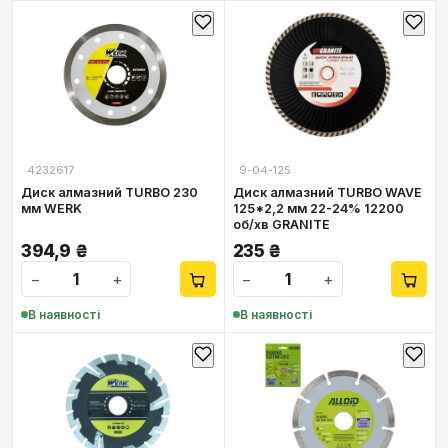
4232617
9-04-125
Диск алмазний TURBO 230
Диск алмазний TURBO WAVE
мм WERK
125*2,2 мм 22-24% 12200
об/хв GRANITE
394,9
₴
235
₴
−
+
−
+
В наявності
В наявності