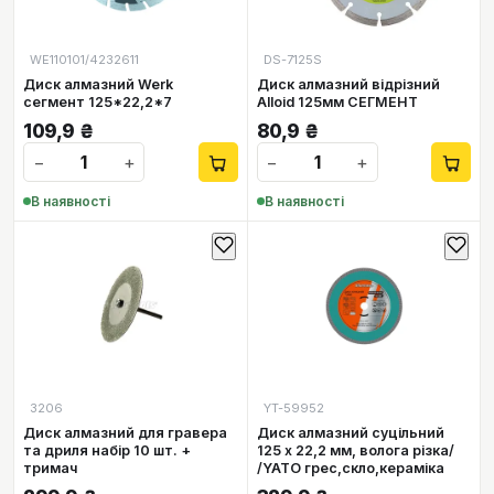
WE110101/4232611
DS-7125S
Диск алмазний Werk
Диск алмазний відрізний
сегмент 125*22,2*7
Alloid 125мм СЕГМЕНТ
109,9
₴
80,9
₴
−
+
−
+
В наявності
В наявності
3206
YT-59952
Диск алмазний для гравера
Диск алмазний суцільний
та дриля набір 10 шт. +
125 х 22,2 мм, волога різка/
тримач
/YATO грес,скло,кераміка