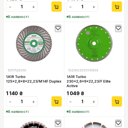
−
+
−
+
В наявності
В наявності
10117126010
10216025017/9955
1A1R Turbo
1A1R Turbo
125x2,8x8x22,23/M14F Duplex
230x2,6x9x22,23/F Elite
Active
1 140
₴
1 049
₴
−
+
−
+
В наявності
В наявності