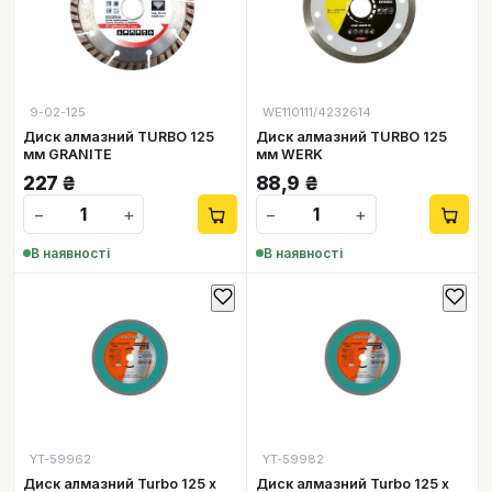
9-02-125
WE110111/4232614
Диск алмазний TURBO 125
Диск алмазний TURBO 125
мм GRANITE
мм WERK
227
₴
88,9
₴
−
+
−
+
В наявності
В наявності
YT-59962
YT-59982
Диск алмазний Turbo 125 х
Диск алмазний Turbo 125 х