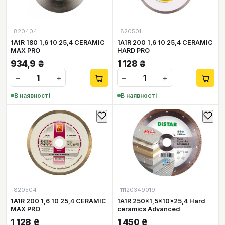
820404
820501
1A1R 180 1,6 10 25,4 CERAMIC
1A1R 200 1,6 10 25,4 CERAMIC
MAX PRO
HARD PRO
934,9
₴
1 128
₴
−
+
−
+
В наявності
В наявності
820504
11120349019
1A1R 200 1,6 10 25,4 CERAMIC
1A1R 250x1,5x10x25,4 Hard
MAX PRO
ceramics Advanсed
1 128
₴
1 450
₴