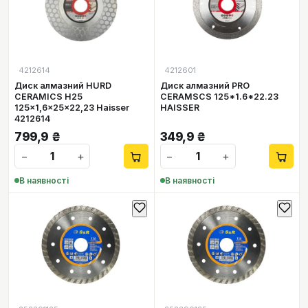
4212614
4212601
Диск алмазний HURD
Диск алмазний PRO
CERAMICS H25
CERAMSCS 125*1.6*22.23
125x1,6x25x22,23 Haisser
HAISSER
4212614
799,9
₴
349,9
₴
−
+
−
+
В наявності
В наявності