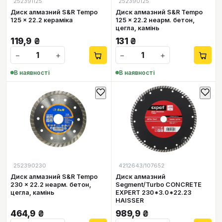
252391125
252390125
Диск алмазний S&R Tempo
Диск алмазний S&R Tempo
125 x 22.2 кераміка
125 x 22.2 неарм. бетон,
цегла, камiнь
119,9
₴
131
₴
−
+
−
+
В наявності
В наявності
252390230
4212643/107652
Диск алмазний S&R Tempo
Диск алмазний
230 x 22.2 неарм. бетон,
Segment/Turbo CONCRETE
цегла, камiнь
EXPERT 230*3.0*22.23
HAISSER
464,9
₴
989,9
₴