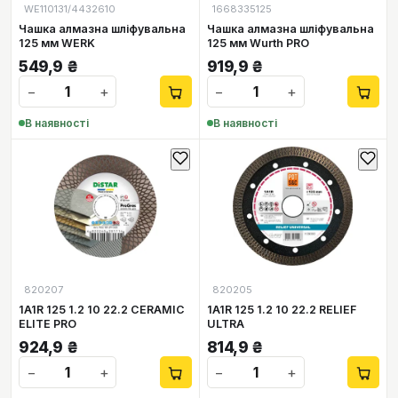
WE110131/4432610
1668335125
Чашка алмазна шліфувальна
Чашка алмазна шліфувальна
125 мм WERK
125 мм Wurth PRO
549,9
₴
919,9
₴
−
+
−
+
В наявності
В наявності
820207
820205
1A1R 125 1.2 10 22.2 CERAMIC
1A1R 125 1.2 10 22.2 RELIEF
ELITE PRO
ULTRA
924,9
₴
814,9
₴
−
+
−
+