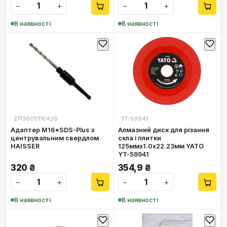
−
+
−
+
В наявності
В наявності
2713601/116426
YT-59941
Адаптер М16*SDS-Plus з
Алмазний диск для різання
центрувальним свердлом
скла і плитки
HAISSER
125ммх1.0х22.23мм YATO
YT-59941
320
₴
354,9
₴
−
+
−
+
В наявності
В наявності