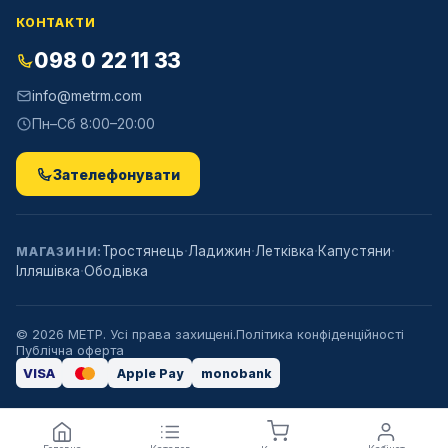
КОНТАКТИ
098 0 22 11 33
info@metrm.com
Пн–Сб 8:00–20:00
Зателефонувати
·
·
·
·
Тростянець
Ладижин
Летківка
Капустяни
МАГАЗИНИ:
·
Ілляшівка
Ободівка
©
2026
МЕТР. Усі права захищені.
Політика конфіденційності
Публічна оферта
VISA
Apple Pay
monobank