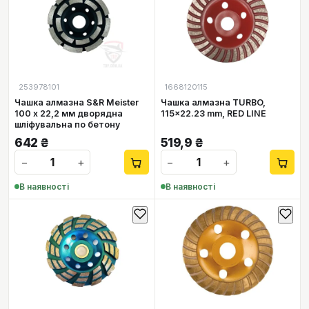
253978101
1668120115
Чашка алмазна S&R Meister
Чашка алмазна TURBO,
100 х 22,2 мм дворядна
115x22.23 mm, RED LINE
шлiфувальна по бетону
642
₴
519,9
₴
−
+
−
+
В наявності
В наявності