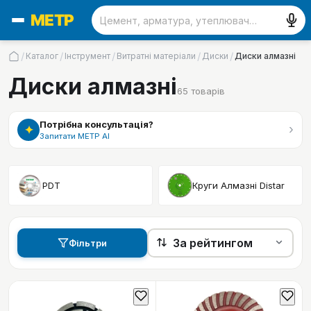
/
/
/
/
/
Каталог
Інструмент
Витратні матеріали
Диски
Диски алмазні
Диски алмазні
65
товарів
Потрібна консультація?
›
✦
Запитати МЕТР АІ
PDT
Круги Алмазні Distar
Фільтри