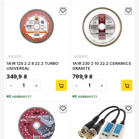
810200
820601
1А1R 125 2.2 8 22.2 TURBO
1А1R 230 2 10 22.2 CERAMICS
UNIVERSAL
GRANITE
349,9
₴
799,9
₴
−
+
−
+
В наявності
В наявності