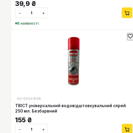
39,9
₴
−
+
В наявності
00-00044148
ТВІСТ універсальний водовідштовхувальний спрей
250 мл. Безбарвний
155
₴
−
+