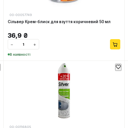
00-00057749
Сільвер Крем-блиск для взуття коричневий 50 мл
36,9
₴
−
+
В наявності
00-00116805