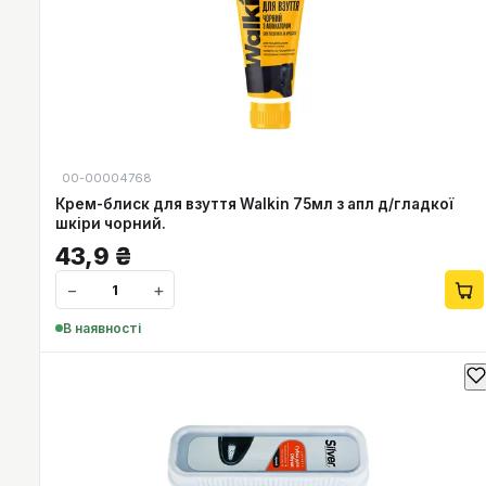
00-00004768
Крем-блиск для взуття Walkin 75мл з апл д/гладкої
шкіри чорний.
43,9
₴
−
+
В наявності