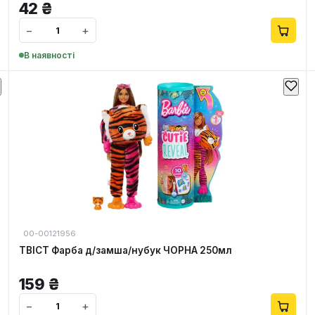
42
₴
−
+
В наявності
00-00121956
ТВІСТ Фарба д/замша/нубук ЧОРНА 250мл
159
₴
−
+