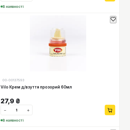
В наявності
00-00137593
Vilo Крем д/взуття прозорий 60мл
27,9
₴
−
+
В наявності