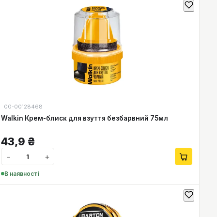
00-00128468
Walkin Крем-блиск для взуття безбарвний 75мл
43,9
₴
−
+
В наявності