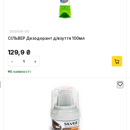
SD2006-00
СІЛЬВЕР Дезодорант д/взуття 100мл
129,9
₴
−
+
В наявності