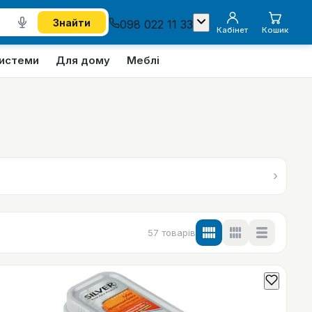
Знайти
098 022 11 33
Кабінет
Кошик
системи
Для дому
Меблі
›
57
товарів