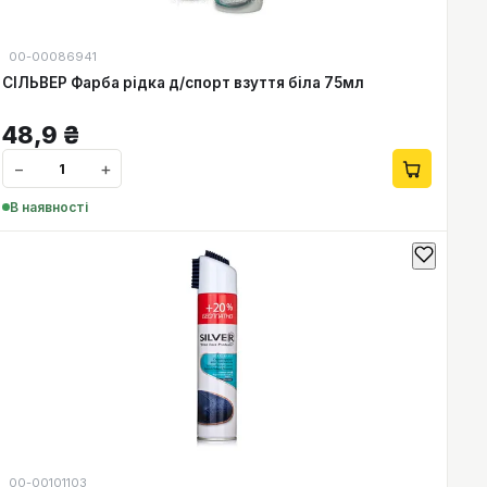
00-00086941
СІЛЬВЕР Фарба рідка д/спорт взуття біла 75мл
48,9
₴
−
+
В наявності
00-00101103