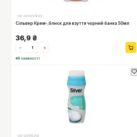
00-00007440
Сільвер Крем-,блиск для взуття чорний банка 50мл
36,9
₴
−
+
В наявності
00-00115319