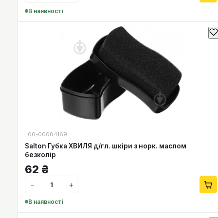
В наявності
00-00084169
Salton Губка ХВИЛЯ д/гл. шкіри з норк. маслом
безколір
62
₴
−
+
В наявності