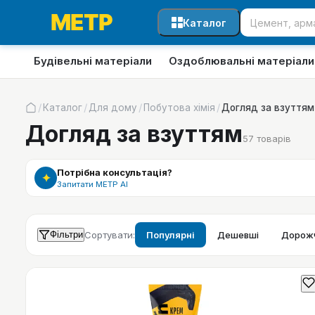
Каталог
Будівельні матеріали
Оздоблювальні матеріали
/
/
/
/
Каталог
Для дому
Побутова хімія
Догляд за взуттям
Догляд за взуттям
57
товарів
Потрібна консультація?
✦
Запитати МЕТР АІ
Фільтри
Сортувати:
Популярні
Дешевші
Дорожч