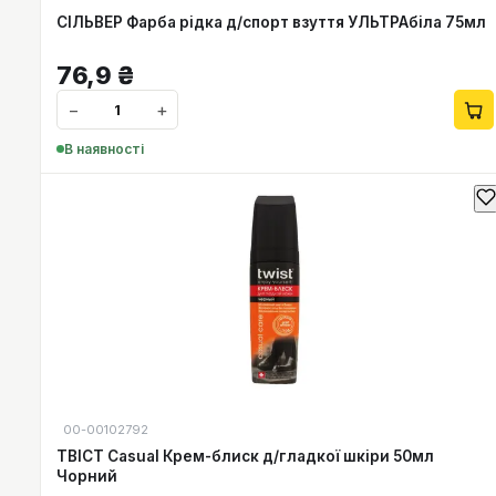
СІЛЬВЕР Фарба рідка д/спорт взуття УЛЬТРАбіла 75мл
76,9
₴
−
+
В наявності
00-00102792
ТВІСТ Casual Крем-блиск д/гладкої шкіри 50мл
Чорний