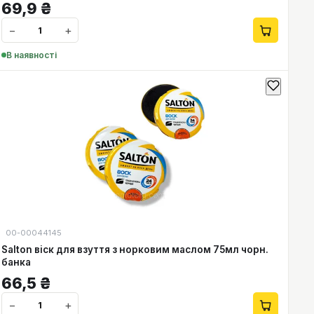
69,9
₴
−
+
В наявності
00-00044145
Salton віск для взуття з норковим маслом 75мл чорн.
банка
66,5
₴
−
+