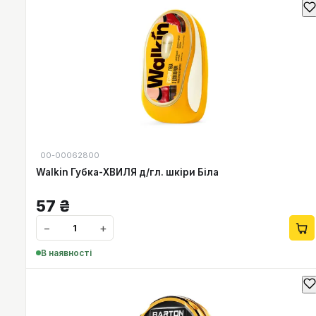
00-00062800
Walkin Губка-ХВИЛЯ д/гл. шкіри Біла
57
₴
−
+
В наявності