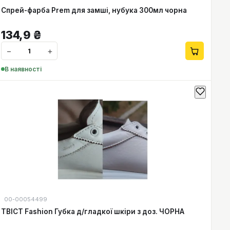
Спрей-фарба Prem для замші, нубука 300мл чорна
134,9
₴
−
+
В наявності
00-00054499
ТВІСТ Fashion Губка д/гладкої шкіри з доз. ЧОРНА