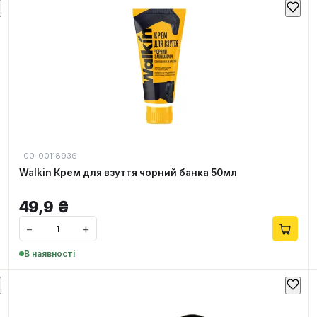
00-00118936
Walkin Крем для взуття чорний банка 50мл
49,9
₴
−
+
В наявності