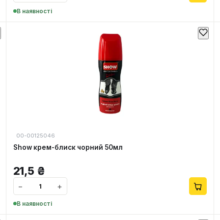
В наявності
00-00125046
Show крем-блиск чорний 50мл
21,5
₴
−
+
В наявності