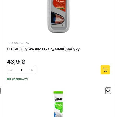
00-00015228
СІЛЬВЕР Губка чистяча д/замші/нубуку
43,9
₴
−
+
В наявності