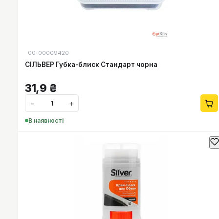
00-00009420
СІЛЬВЕР Губка-блиск Стандарт чорна
31,9
₴
−
+
В наявності