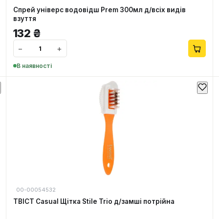
Спрей універс водовідш Prem 300мл д/всіх видів
взуття
132
₴
−
+
В наявності
00-00054532
ТВІСТ Casual Щітка Stile Trio д/замші потрійна