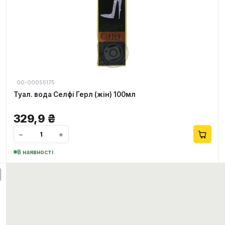
00-00055175
Туал. вода Селфі Герл (жін) 100мл
329,9
₴
−
+
В наявності