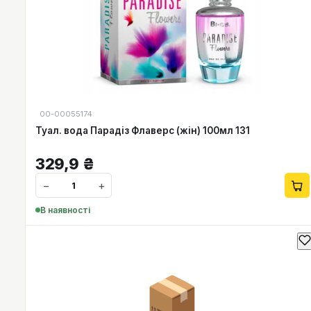
00-00055174
Туал. вода Парадіз Флаверс (жін) 100мл 131
329,9
₴
−
+
В наявності
📦