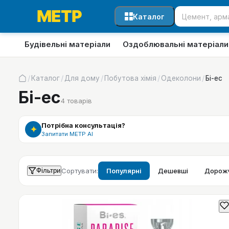
Каталог
Будівельні матеріали
Оздоблювальні матеріали
/
/
/
/
/
Каталог
Для дому
Побутова хімія
Одеколони
Бі-ес
Бі-ес
4
товарів
Потрібна консультація?
✦
Запитати МЕТР АІ
Фільтри
Сортувати:
Популярні
Дешевші
Дорожч