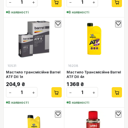
−
+
−
+
В наявності
В наявності
10531
16208
Мастило трансмісійне Barrel
Мастило Трансмісійне Barrel
ATF DII 1л
ATF DII 4л
204,9
₴
1 368
₴
−
+
−
+
В наявності
В наявності