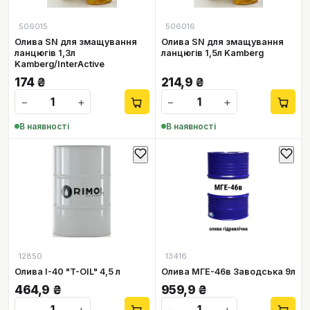
506015
506016
Олива SN для змащування
Олива SN для змащування
ланцюгів 1,3л
ланцюгів 1,5л Kamberg
Kamberg/InterActive
174
₴
214,9
₴
−
+
−
+
В наявності
В наявності
12850
13416
Олива І-40 "T-OIL" 4,5 л
Олива МГЕ-46в Заводська 9л
464,9
₴
959,9
₴
−
+
−
+