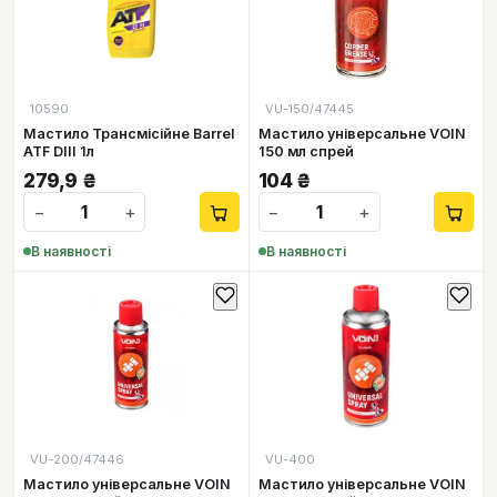
10590
VU-150/47445
Мастило Трансмісійне Barrel
Мастило універсальне VOIN
ATF DIII 1л
150 мл спрей
279,9
₴
104
₴
−
+
−
+
В наявності
В наявності
VU-200/47446
VU-400
Мастило універсальне VOIN
Мастило універсальне VOIN