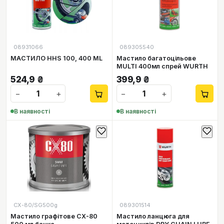
08931066
089305540
МАСТИЛО HHS 100, 400 ML
Мастило багатоцільове
MULTI 400мл спрей WURTH
524,9
₴
399,9
₴
−
+
−
+
В наявності
В наявності
СХ-80/SG500g
089301514
Мастило графітове CX-80
Мастило ланцюга для