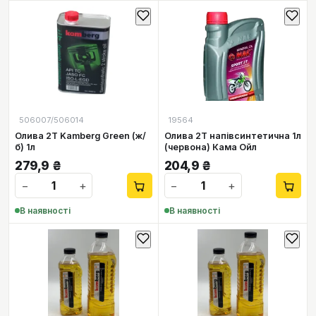
506007/506014
19564
Олива 2Т Kamberg Green (ж/
Олива 2Т напівсинтетична 1л
б) 1л
(червона) Кама Ойл
279,9
₴
204,9
₴
−
+
−
+
В наявності
В наявності