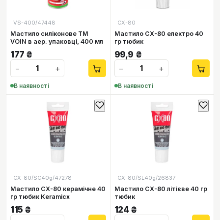
VS-400/47448
СХ-80
Мастило силіконове ТМ
Мастило СХ-80 електро 40
VOIN в аер. упаковці, 400 мл
гр тюбик
177
₴
99,9
₴
−
+
−
+
В наявності
В наявності
CX-80/SC40g/47278
CX-80/SL40g/26837
Мастило СХ-80 керамічне 40
Мастило СХ-80 літієве 40 гр
гр тюбик Keramicx
тюбик
115
₴
124
₴