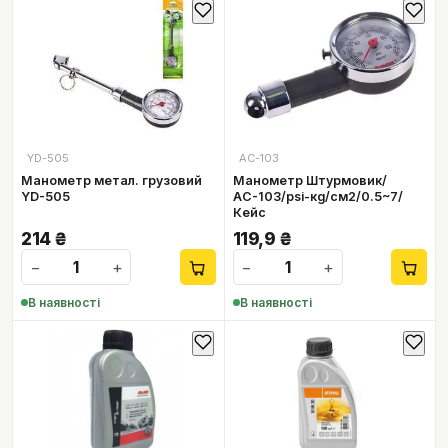
YD-505
АС-103
Манометр метал. грузовий
Манометр Штурмовик/
YD-505
АС-103/psi-кg/см2/0.5~7/
Кейс
214
₴
119,9
₴
−
+
−
+
В наявності
В наявності