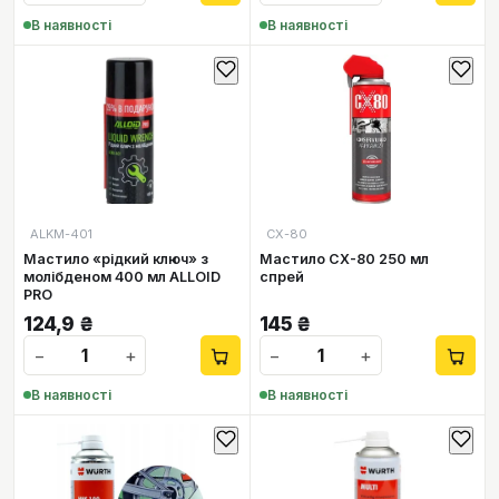
В наявності
В наявності
ALKM-401
СХ-80
Мастило «рідкий ключ» з
Мастило CX-80 250 мл
молібденом 400 мл ALLOID
спрей
PRO
124,9
₴
145
₴
−
+
−
+
В наявності
В наявності