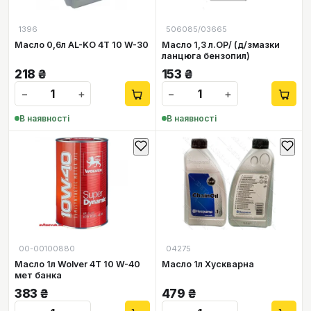
1396
506085/03665
Масло 0,6л AL-KO 4Т 10 W-30
Масло 1,3 л.ОР/ (д/змазки
ланцюга бензопил)
218
₴
153
₴
−
+
−
+
В наявності
В наявності
00-00100880
04275
Масло 1л Wolver 4Т 10 W-40
Масло 1л Хускварна
мет банка
383
₴
479
₴