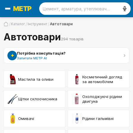
/
/
/
Каталог
Інструмент
Автотовари
Автотовари
294
товарів
Потрібна консультація?
›
✦
Запитати МЕТР АІ
Косметичний догляд
Мастила та оливи
за автомобілем
Охолоджуючі рідини
Щітки склоочисника
двигуна
Омивачі
Рідини гальмівні