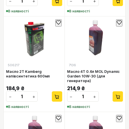
−
+
−
+
В наявності
В наявності
506217
7136
Масло 2Т Kamberg
Масло 4Т 0.6л MOL Dynamic
напівсинтетика 600мл
Garden 10W-30 (для
генератора)
184,9
₴
214,9
₴
−
+
−
+
В наявності
В наявності