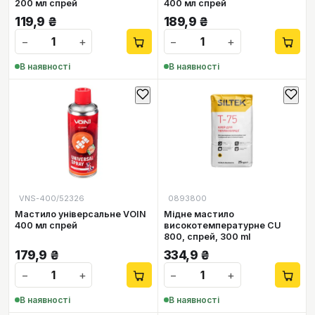
200 мл спрей
400 мл спрей
119,9
₴
189,9
₴
−
+
−
+
В наявності
В наявності
VNS-400/52326
0893800
Мастило універсальне VOIN
Мідне мастило
400 мл спрей
високотемпературне CU
800, спрей, 300 ml
179,9
₴
334,9
₴
−
+
−
+
В наявності
В наявності