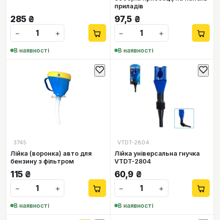
приладів
285
₴
97,5
₴
−
+
−
+
В наявності
В наявності
3745
VTDT-2804
Лійка (воронка) авто для
Лійка універсальна гнучка
бензину з фільтром
VTDT-2804
115
₴
60,9
₴
−
+
−
+
В наявності
В наявності