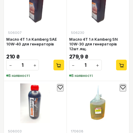
506007
506230
Масло 4Т 1 л Kamberg SAE
Масло 4Т 1 л Kamberg SN
10W-40 для генераторів
10W-30 для генераторів
12шт.ящ.
210
₴
279,9
₴
−
+
−
+
В наявності
В наявності
506003
170608