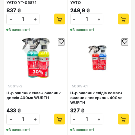
YATO YT-06871
YATO
837
₴
249,9
₴
−
+
−
+
В наявності
В наявності
58619-2
58619-01
Н-р очисник скла+ очисник
Н-р очисник слідів комах+
дисків 400мл WURTH
очисник поверхонь 400мл
WURTH
433
₴
327
₴
−
+
−
+
В наявності
В наявності