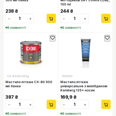
500 мл банка
мотоциклів DRY CHAIN LUBE,
150 ml
238
₴
244
₴
−
+
−
+
В наявності
В наявності
СХ-80/SL500g
506213
Мастило літієве CX-80 500
Мастило літієве
мл банка
універсальне з молібденом
Kamberg 125+ носик
387
₴
169,9
₴
−
+
−
+
В наявності
В наявності