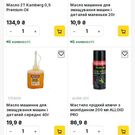
Масло 2Т Kamberg 0,5
Масло машинне для
Premium Oil
змащування машин і
деталей маленьке 20г
134,9
₴
10,9
₴
−
+
−
+
В наявності
В наявності
170609
ALKM-201
Масло машинне для
Мастило «рідкий ключ» з
змащування машин і
молібденом 200 мл ALLOID
деталей середнє 40г
PRO
19,9
₴
86,9
₴
−
+
−
+