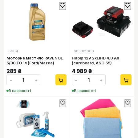
8964
685301000
Моторне мастило RAVENOL
Набір 12V 2xLiHD 4.0 Ah
5/30 FO 1л (Ford/Mazda)
(cardboard, ASC 55)
285
₴
4 989
₴
−
+
−
+
В наявності
В наявності