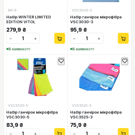
NV-6
VSC3030-3
Набір WINTER LIMITED
Набір ганчірок мікрофібра
EDITION VITOL
VSC3030-3
279,9
₴
95,9
₴
−
+
−
+
В наявності
В наявності
VSC3030-5
VCS3525-3
Набір ганчірок мікрофібра
Набір ганчірок мікрофібра
VSC3030-5
VSC3525-3
83,9
₴
75,9
₴
−
+
−
+