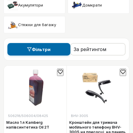
Акумулятори
Домкрати
Стяжки для багажу
Фільтри
506218/506004/08425
BHV-3005
Масло 1 л Kamberg
Кронштейн для тримача
напівсинтетика Oil 2Т
мобільного телефону BHV-
3005,на присосці, на панель