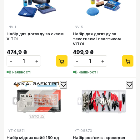
NV-1
NV-5
Набір для догляду за склом
Набір для догляду за
VITOL
текстилем і пластиком
VITOL
474,9
₴
499,9
₴
−
+
−
+
В наявності
В наявності
YT-06871
YT-06870
Набір мідних шайб 150 од
Набір роз'ємів -крокодил