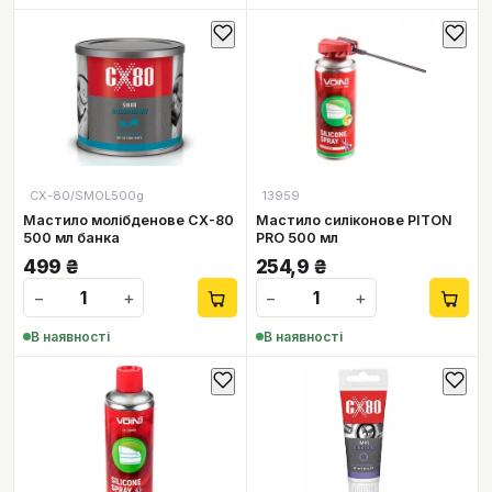
СХ-80/SMOL500g
13959
Мастило молібденове CX-80
Мастило силіконове PITON
500 мл банка
PRO 500 мл
499
₴
254,9
₴
−
+
−
+
В наявності
В наявності